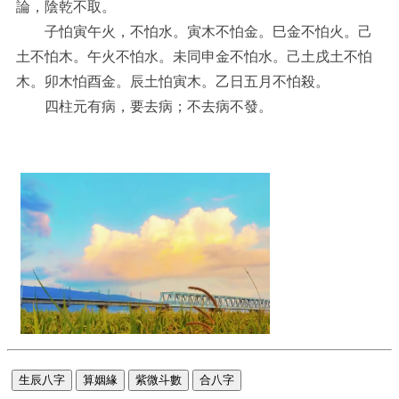
論，陰乾不取。
子怕寅午火，不怕水。寅木不怕金。巳金不怕火。己
土不怕木。午火不怕水。未同申金不怕水。己土戌土不怕
木。卯木怕酉金。辰土怕寅木。乙日五月不怕殺。
四柱元有病，要去病；不去病不發。
生辰八字
算姻緣
紫微斗數
合八字