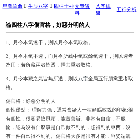
星塵算命

生辰八字

四柱十神
文章資
八字排
五行分析
料
盤
論四柱八字傷官格，好惡分明的人
1、月令本氣透干，則以月令本氣取格。
2、月令本氣不透，而月令所藏中氣或餘氣透干，則以透者
為用；若所藏兩者皆透，擇其重者取格。
3、月令本藏之氣皆無所透，則以
八字
全局五行朋黨重者取
格。
傷官格：好惡分明的人
個性優點： 理解力強，通常會給人一種頭腦敏銳的印象;很
有個性，很容易搶風頭，能言善辯。非常有自信，不服
輸，認為沒有什麼事是自己做不到的，想得到的東西，沒
有一件自己得不到的。傷官格大多是很有才能，容姿端麗