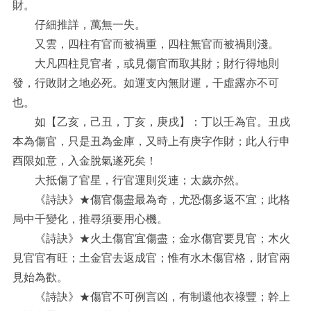
財。
仔細推詳，萬無一失。
又雲，四柱有官而被禍重，四柱無官而被禍則淺。
大凡四柱見官者，或見傷官而取其財；財行得地則
發，行敗財之地必死。如運支內無財運，干虛露亦不可
也。
如【乙亥，己丑，丁亥，庚戌】：丁以壬為官。丑戌
本為傷官，只是丑為金庫，又時上有庚字作財；此人行申
酉限如意，入金脫氣遂死矣！
大抵傷了官星，行官運則災連；太歲亦然。
《詩訣》★傷官傷盡最為奇，尤恐傷多返不宜；此格
局中千變化，推尋須要用心機。
《詩訣》★火土傷官宜傷盡；金水傷官要見官；木火
見官官有旺；土金官去返成官；惟有水木傷官格，財官兩
見始為歡。
《詩訣》★傷官不可例言凶，有制還他衣祿豐；幹上