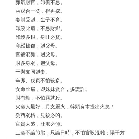
雜氣財官，印俱不忌。
兩戊合一癸，得再嫁。
妻財受剋，生子不育。
印綬比肩，不忌財鄉。
印綬多根，身旺必貧。
印綬被傷，剋父母。
官殺混雜，剋父母。
財多身弱，剋父母。
干與支同剋妻。
辛卯、戊寅不怕殺多。
女命比肩，即姊妹貪合，多謊詐。
財有劫，不怕露就殺。
火命人最好，月支屬火，幹頭有木提出火矣！
癸酉弱格，見殺必凶。
官貴太盛，旺處必傾。
土命不論胞胎，只論日時，不怕官殺混雜；陽干方