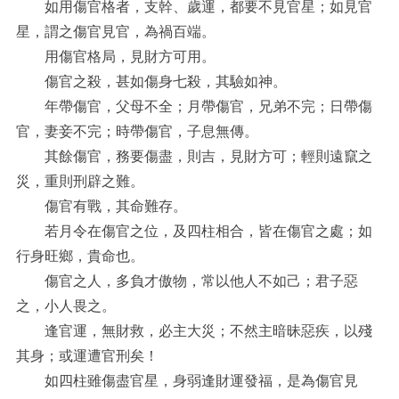
如用傷官格者，支幹、歲運，都要不見官星；如見官
星，謂之傷官見官，為禍百端。
用傷官格局，見財方可用。
傷官之殺，甚如傷身七殺，其驗如神。
年帶傷官，父母不全；月帶傷官，兄弟不完；日帶傷
官，妻妾不完；時帶傷官，子息無傳。
其餘傷官，務要傷盡，則吉，見財方可；輕則遠竄之
災，重則刑辟之難。
傷官有戰，其命難存。
若月令在傷官之位，及四柱相合，皆在傷官之處；如
行身旺鄉，貴命也。
傷官之人，多負才傲物，常以他人不如己；君子惡
之，小人畏之。
逢官運，無財救，必主大災；不然主暗昧惡疾，以殘
其身；或運遭官刑矣！
如四柱雖傷盡官星，身弱逢財運發福，是為傷官見