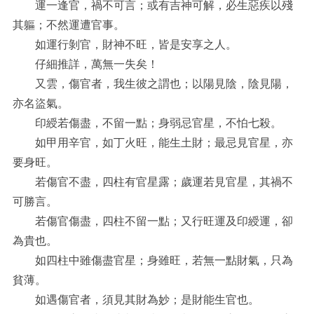
運一逢官，禍不可言；或有吉神可解，必生惡疾以殘
其軀；不然運遭官事。
如運行剝官，財神不旺，皆是安享之人。
仔細推詳，萬無一失矣！
又雲，傷官者，我生彼之謂也；以陽見陰，陰見陽，
亦名盜氣。
印綬若傷盡，不留一點；身弱忌官星，不怕七殺。
如甲用辛官，如丁火旺，能生土財；最忌見官星，亦
要身旺。
若傷官不盡，四柱有官星露；歲運若見官星，其禍不
可勝言。
若傷官傷盡，四柱不留一點；又行旺運及印綬運，卻
為貴也。
如四柱中雖傷盡官星；身雖旺，若無一點財氣，只為
貧薄。
如遇傷官者，須見其財為妙；是財能生官也。