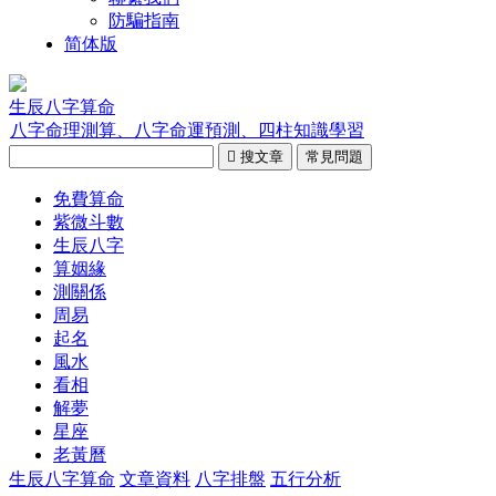
防騙指南
简体版
生辰八字算命
八字命理測算、八字命運預測、四柱知識學習

搜文章
常見問題
免費算命
紫微斗數
生辰八字
算姻緣
測關係
周易
起名
風水
看相
解夢
星座
老黃曆
生辰八字算命
文章資料
八字排盤
五行分析