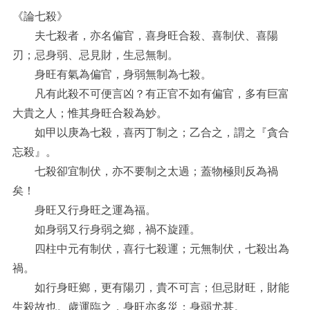
《論七殺》
夫七殺者，亦名偏官，喜身旺合殺、喜制伏、喜陽
刃；忌身弱、忌見財，生忌無制。
身旺有氣為偏官，身弱無制為七殺。
凡有此殺不可便言凶？有正官不如有偏官，多有巨富
大貴之人；惟其身旺合殺為妙。
如甲以庚為七殺，喜丙丁制之；乙合之，謂之『貪合
忘殺』。
七殺卻宜制伏，亦不要制之太過；蓋物極則反為禍
矣！
身旺又行身旺之運為福。
如身弱又行身弱之鄉，禍不旋踵。
四柱中元有制伏，喜行七殺運；元無制伏，七殺出為
禍。
如行身旺鄉，更有陽刃，貴不可言；但忌財旺，財能
生殺故也。歲運臨之，身旺亦多災；身弱尤甚。