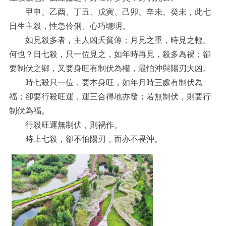
甲申、乙酉、丁丑、戊寅、己卯、辛未、癸未，此七
日生主殺，性急伶俐、心巧聰明。
如見殺多者，主人凶夭貧薄；月見之重，時見之輕。
何也？日七殺，只一位見之，如年時再見，殺多為禍；卻
要制伏之鄉，又要身旺有制伏為權，最怕沖與陽刃大凶。
時七殺只一位，要本身旺，如年月時三處有制伏為
福；卻要行殺旺運，運三合得地亦發；若無制伏，則要行
制伏為福。
行殺旺運無制伏，則禍作。
時上七殺，卻不怕陽刃，而亦不畏沖。