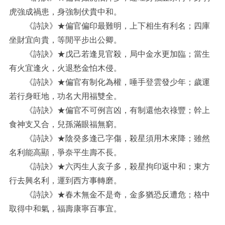
虎強成禍患，身強制伏貴中和。
《詩訣》★偏官偏印最難明，上下相生有利名；四庫
坐財宜向貴，等閒平步出公卿。
《詩訣》★戊己若逢見官殺，局中金水更加臨；當生
有火宜逢火，火退愁金怕木侵。
《詩訣》★偏官有制化為權，唾手登雲發少年；歲運
若行身旺地，功名大用福雙全。
《詩訣》★偏官不可例言凶，有制還他衣祿豐；幹上
食神支又合，兒孫滿眼福無窮。
《詩訣》★陰癸多逢己字傷，殺星須用木來降；雖然
名利能高顯，爭奈平生壽不長。
《詩訣》★六丙生人亥子多，殺星拘印返中和；東方
行去興名利，運到西方事轉磨。
《詩訣》★春木無金不是奇，金多猶恐反遭危；格中
取得中和氣，福壽康寧百事宜。