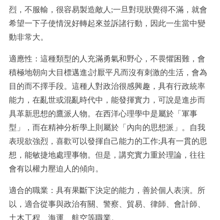
烈，不服輸，很容易製造敵人;一旦對現狀覺得不滿，就會
希望一下子使情況好轉起來並訴諸行動，因此一生當中變
動非常大。
適應性：這種類型的人充滿勇氣和野心，不畏懼困難，會
積極地朝向大目標邁進;討厭平凡而沒有刺激的生活，會為
目的而不擇手段。這種人對政治很感興趣，具有行政統率
能力，在亂世或混亂時代中，能發揮實力，可說是進步而
具革新思想的鷹派人物。在西洋心理學中是屬於「軍事
型」，而在精神分析學上則屬於「內向的思想派」。自我
表現欲強烈，喜歡可以發揮自己能力的工作;具有一貫的思
想，能敏捷地處理事物。但是，講究實力重於理論，往往
會有以權力壓迫人的傾向。
適合的職業：具有果斷下決定的能力，善於個人表演。所
以，適合從事與政治有關、警察、貿易、律師、會計師、
土木工程、海運、航空等職業。