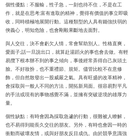
個性優點：不服輸，性子急，一刻也待不住，不是在工
作，就是在思考;富有進取的精神，覺得有價值的事立即吸
收，同時積極地展開行動。這種類型的人具有鋤強扶弱的
俠義心，明知危險，也會剛毅果斷地去面對。
與人交往，決不會虧欠人情，常會幫助別人。性格直爽，
愛面子;話一旦說出口，就算赴湯蹈火的事也會去做。有輕
易攬下根本辦不到的事之傾向，事後經常弄得自己灰頭土
臉。不好妝扮，也不重禮節、規矩。儘管比較不在意修
飾，但自然散發出一股威嚴之氣。具有旺盛的改革精神，
會採取與一般人不同的方法，開拓新局面。很容易對平凡
的手法或現有的事物感覺不滿，並擁有突破逆境的雄厚力
量。
個性缺點：有時會因為採取急遽的行動，很難被人瞭解，
也不易得到能長久交往的朋友。另外，有時也會因一時的
衝動而破壞友情，或與好朋友反目成仇。由於競爭意識強