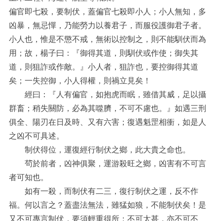
偏官即七殺，要制伏，蓋偏官七殺即小人；小人無知，多
凶暴，無忌憚，乃能勞力以養君子，而服役護御君子者。
小人也，惟是不懲不戒，無術以控制之，則不能馴伏而為
用；故，楊子曰：『御得其道，則馴伏或作使；御失其
道，則狙詐或作敵。』小人者，狙詐也，要控御得其道
矣；一失控御，小人得權，則禍立見矣！
經曰：『人有偏官，如抱虎而眠，雖借其威，足以攝
群畜；稍失關防，必為其噬臍，不可不慮也。』如遇三刑
俱全、陽刃在日及時、又有六害；復遇魁罡相衝，如是人
之凶不可具述。
制伏得位，運復經行制伏之鄉，此大貴之命也。
茍於前者，凶神俱聚，運游殺旺之鄉，凶害有不可言
者可知也。
如有一殺，而制伏有二三，復行制伏之運，反不作
福。何以言之？蓋盡法無法，雖猛如狼，不能制伏矣！是
又不可專言制伏，要須輕重得所；不可太甚，亦不可不