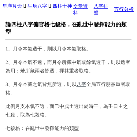
星塵算命

生辰八字

四柱十神
文章資
八字排
五行分析
料
盤
論四柱八字偏官格七殺格，在亂世中發揮能力的類
型
1、月令本氣透干，則以月令本氣取格。
2、月令本氣不透，而月令所藏中氣或餘氣透干，則以透者
為用；若所藏兩者皆透，擇其重者取格。
3、月令本藏之氣皆無所透，則以
八字
全局五行朋黨重者取
格。
此例月支本氣不透，而巳中戊土透出於時干，為壬日主之
七殺，取為七殺格。
七殺格：在亂世中發揮能力的類型