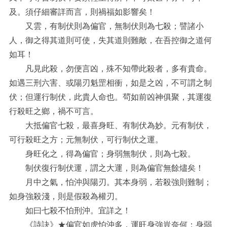
及。須仔細審詳而言，則禍福如影響矣！
又雲，有制伏則為偏官，無制伏則為七殺；譬諸小
人，御之得其道則可使，失其道則難敵，在吾控御之道何
如耳！
凡見此殺，勿便言凶，殊不知帶此殺者，多有貴命。
如遇三刑六害、或陽刃魁罡相衝，如是之凶，不可謂之制
伏；但運行制伏，此貴人命也。茍如前凶神俱聚，其運復
行殺旺之鄉，禍不可言。
大抵偏官七殺，最喜身旺、有制伏為妙。元有制伏，
可行殺旺之方；元無制伏，可行制伏之運。
身旺化之，得為偏官；身弱無制伏，則為七殺。
制伏復行制伏運，謂之大運，則為偏官無餘燼矣！
月中之氣，怕沖與陽刃。其本身弱，若殺強則難制；
如身強殺淺，則是假殺為權刃。
如曰七殺不怕刑沖。宜詳之！
《詩訣》★偏官如虎怕沖多，運旺身強豈奈何；身弱