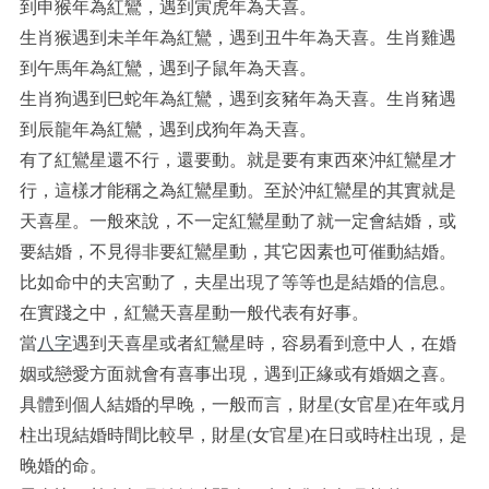
到申猴年為紅鸞，遇到寅虎年為天喜。
生肖猴遇到未羊年為紅鸞，遇到丑牛年為天喜。生肖雞遇
到午馬年為紅鸞，遇到子鼠年為天喜。
生肖狗遇到巳蛇年為紅鸞，遇到亥豬年為天喜。生肖豬遇
到辰龍年為紅鸞，遇到戌狗年為天喜。
有了紅鸞星還不行，還要動。就是要有東西來沖紅鸞星才
行，這樣才能稱之為紅鸞星動。至於沖紅鸞星的其實就是
天喜星。一般來說，不一定紅鸞星動了就一定會結婚，或
要結婚，不見得非要紅鸞星動，其它因素也可催動結婚。
比如命中的夫宮動了，夫星出現了等等也是結婚的信息。
在實踐之中，紅鸞天喜星動一般代表有好事。
當
八字
遇到天喜星或者紅鸞星時，容易看到意中人，在婚
姻或戀愛方面就會有喜事出現，遇到正緣或有婚姻之喜。
具體到個人結婚的早晚，一般而言，財星(女官星)在年或月
柱出現結婚時間比較早，財星(女官星)在日或時柱出現，是
晚婚的命。