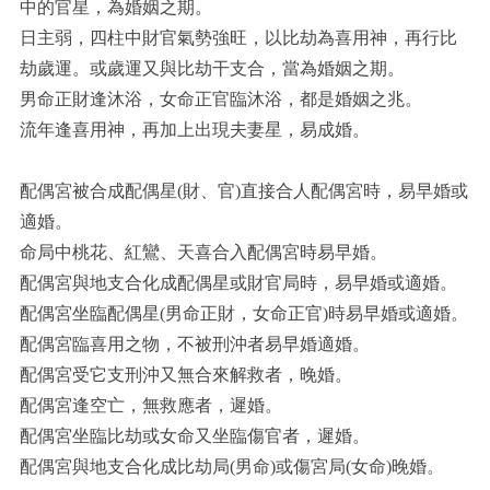
中的官星，為婚姻之期。
日主弱，四柱中財官氣勢強旺，以比劫為喜用神，再行比
劫歲運。或歲運又與比劫干支合，當為婚姻之期。
男命正財逢沐浴，女命正官臨沐浴，都是婚姻之兆。
流年逢喜用神，再加上出現夫妻星，易成婚。
配偶宮被合成配偶星(財、官)直接合人配偶宮時，易早婚或
適婚。
命局中桃花、紅鸞、天喜合入配偶宮時易早婚。
配偶宮與地支合化成配偶星或財官局時，易早婚或適婚。
配偶宮坐臨配偶星(男命正財，女命正官)時易早婚或適婚。
配偶宮臨喜用之物，不被刑沖者易早婚適婚。
配偶宮受它支刑沖又無合來解救者，晚婚。
配偶宮逢空亡，無救應者，遲婚。
配偶宮坐臨比劫或女命又坐臨傷官者，遲婚。
配偶宮與地支合化成比劫局(男命)或傷宮局(女命)晚婚。