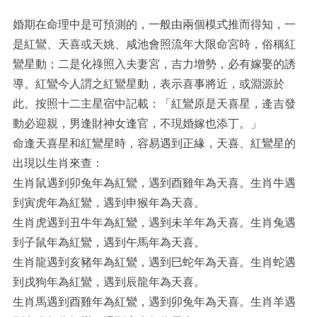
婚期在命理中是可預測的，一般由兩個模式推而得知，一
是紅鸞、天喜或天姚、咸池會照流年大限命宮時，俗稱紅
鸞星動；二是化祿照入夫妻宮，吉力增勢，必有嫁娶的誘
導。紅鸞今人謂之紅鸞星動，表示喜事將近，或淵源於
此。按照十二主星宿中記載：「紅鸞原是天喜星，逄吉發
動必迎親，男逢財神女逢官，不現婚嫁也添丁。」
命逢天喜星和紅鸞星時，容易遇到正緣，天喜、紅鸞星的
出現以生肖來查：
生肖鼠遇到卯兔年為紅鸞，遇到酉雞年為天喜。生肖牛遇
到寅虎年為紅鸞，遇到申猴年為天喜。
生肖虎遇到丑牛年為紅鸞，遇到未羊年為天喜。生肖兔遇
到子鼠年為紅鸞，遇到午馬年為天喜。
生肖龍遇到亥豬年為紅鸞，遇到巳蛇年為天喜。生肖蛇遇
到戌狗年為紅鸞，遇到辰龍年為天喜。
生肖馬遇到酉雞年為紅鸞，遇到卯兔年為天喜。生肖羊遇