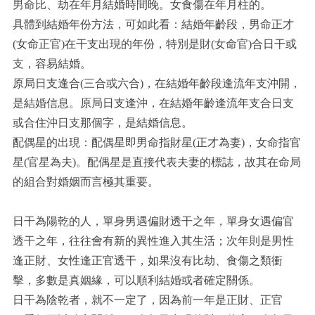
男命比、劫在年月結婚時間晚。女食傷在年月柱的。
具體到結婚年份方法，可如此看：結婚年齡段，男命正才
(女命正官)在干支出現的年份，特別是財(女命官)合日干或
支，容易結婚。
原局日支逢合(三合或六合)，在結婚年齡段逢流年支沖開，
是結婚信息。原局日支逢沖，在結婚年齡逢流年支合日支
或合住沖日支那個字，是結婚信息。
配偶星的出現：配偶星即男命指財星(正才為妻)，女命指官
星(官星為夫)。配偶星是直接代表夫妻的標誌，故其在命局
的組合對婚姻而言極其重要。
日干為陽乾的人，單身男遇偏財透干之年，單身女遇偏官
透干之年，往往會有新的異性進入其生活；次年則是男性
逢正財、女性逢正官透干，如果沒有比劫、食傷之類衝
擊，多數是真姻緣，可以順利結婚或者確定關係。
日干為陰乾者，就不一定了，因為前一年是正財、正官