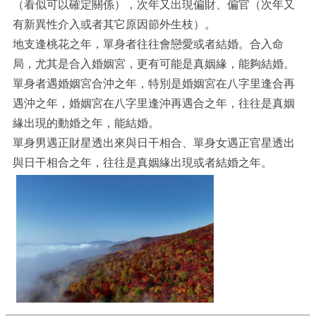
（看似可以確定關係），次年又出現偏財、偏官（次年又
有新異性介入或者其它原因節外生枝）。
地支逢桃花之年，單身者往往會戀愛或者結婚。合入命
局，尤其是合入婚姻宮，更有可能是真姻緣，能夠結婚。
單身者遇婚姻宮合沖之年，特別是婚姻宮在八字里逢合再
遇沖之年，婚姻宮在八字里逢沖再遇合之年，往往是真姻
緣出現的動婚之年，能結婚。
單身男遇正財星透出來與日干相合、單身女遇正官星透出
與日干相合之年，往往是真姻緣出現或者結婚之年。