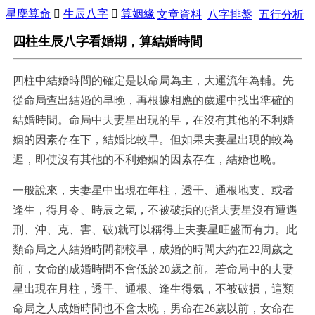
星塵算命

生辰八字

算姻緣
文章資料
八字排盤
五行分析
四柱生辰八字看婚期，算結婚時間
四柱中結婚時間的確定是以命局為主，大運流年為輔。先
從命局查出結婚的早晚，再根據相應的歲運中找出準確的
結婚時間。命局中夫妻星出現的早，在沒有其他的不利婚
姻的因素存在下，結婚比較早。但如果夫妻星出現的較為
遲，即使沒有其他的不利婚姻的因素存在，結婚也晚。
一般說來，夫妻星中出現在年柱，透干、通根地支、或者
逢生，得月令、時辰之氣，不被破損的(指夫妻星沒有遭遇
刑、沖、克、害、破)就可以稱得上夫妻星旺盛而有力。此
類命局之人結婚時間都較早，成婚的時間大約在22周歲之
前，女命的成婚時間不會低於20歲之前。若命局中的夫妻
星出現在月柱，透干、通根、逢生得氣，不被破損，這類
命局之人成婚時間也不會太晚，男命在26歲以前，女命在