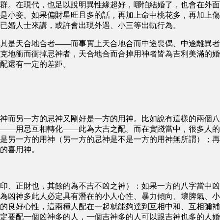
群。在現代，也足以說明異性緣超好，哪怕結婚了，也會在外面
是小妾。如果偏財星旺且多的話，再加上命中桃花多，再加上傷
已婚人士來講，或許會出現外遇、小三等出軌行為。
其是天合地合者――而事實上天合地合而中途喪偶、中途離異者
克地衝而衝掉忌神者，天合地合而合掉用神者皆為吉利美滿的婚
配還有一定的差距。
神而另一方的忌神又剛好是一方的用神。比如說有這樣的兩個八
――用忌互相轉化――此為大吉之配。而在實踐當中，很多人的
是另一方的用神（另一方的忌神是不是一方的用神無所謂）；再
方的喜用神。
印、正財也，其餘的為不吉不凶之神）：如果一方的八字當中凶
為凶神多此人必定具有潛在的小人心性、暴力傾向、壞脾氣、小
的良好心性，這兩種人配在一起就能夠達到互相中和、互相彌補
定要配一個凶神多的人，一個吉神多的人可以跟吉神也多的人婚