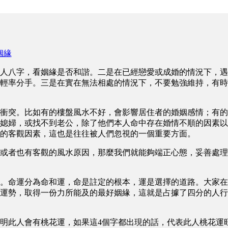
姻緣
人八字，看姻緣是否和諧。二是在已經戀愛或成婚的情況下，遇
輕率分手。三是在實在無法相處的情況下，不要勉強維持，有時
衝突。比如有的樓盤風水不好，會影響居住者的婚姻感情；有的
媳婦，或找不到老公，除了他們本人命中存在婚情不順的因素以
的客觀因素，這也是往往被人們忽視的一個重要方面。
或者也有客觀的風水原因，那麼我們就能夠端正心態，妥善處理
。命運分為命和運，命是註定的根本，運是選擇的道路。大家在
運勢，取得一份力所能及的最好姻緣，這就是占據了四分的人行
明此人會有桃花運，如果這4個字都出現的話，代表此人桃花運