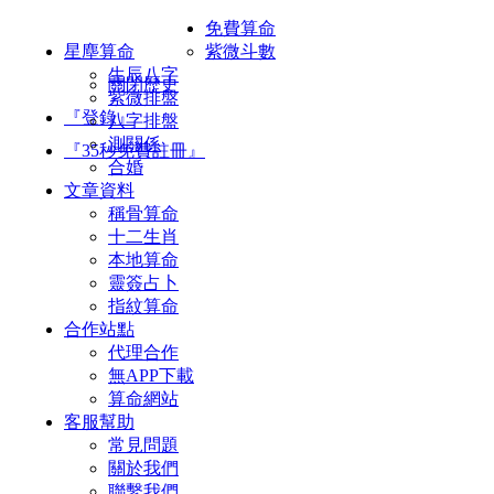
免費算命
星塵算命
紫微斗數
生辰八字
關閉歷史
紫微排盤
『登錄』
八字排盤
測關係
『35秒免費註冊』
合婚
文章資料
稱骨算命
十二生肖
本地算命
靈簽占卜
指紋算命
合作站點
代理合作
無APP下載
算命網站
客服幫助
常見問題
關於我們
聯繫我們