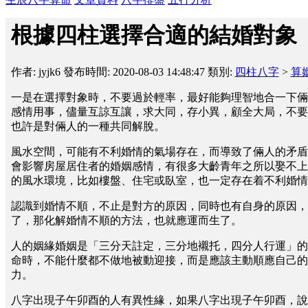
根據四柱選擇合適的結婚對象
作者: jyjk6
發布時間: 2020-08-03 14:48:47
類別:
四柱八字
>
算
一是在選擇對象時，不要過於輕率，最好能夠理智地合一下倆
感情用事，儘量互諒互讓，求大同，存小異，顧全大局，不要
也許是對倆人的一種共同解脫。
風水空間，可能有不利婚情的氣場存在，而導致了倆人的矛盾
會影響房屋居住者的婚姻感情，有很多大齡青年之所以娶不上
的風水環境，比如樓盤、住宅或臥室，也一定存在着不利婚情
認識到婚情不順，不止是對方的原因，同時也有自身的原因，
了，那化解婚情不順的方法，也就應運而生了。
人的姻緣婚姻是「三分天註定，三分地襯托，四分人行運」的
命時，不能什麼都不做地被動迎接，而是應該主動順應自己的
力。
八字出現子午卯酉的人有異性緣，如果八字出現子午卯酉，說