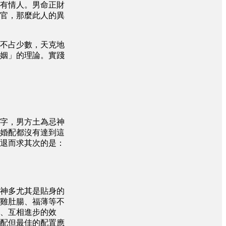
有情人。男命正財
官，那麼此人的異
不占少數，天克地
姻」的理論。實踐
字，男方土為忌神
婚配都沒有達到這
退而求其次的是：
神多尤其是貼身的
雞肚腸、福薄等不
、互相進步的效
配但最佳的配置應