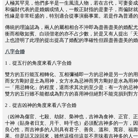
人極其罕見，他們多半是一生風流人物，若在古代，可妻妾成
和偏財代表的是婚姻或情人，一般正財指的是妻子，而偏財就
性緣是非常旺盛的，特別適合從事演藝事業。若是作為普通的
傳統的理論認為，兩人的屬相相合不沖即為盡善盡美的婚配尤
衝而相敬如賓、白頭偕老的亦不占少數，於是又有人提出「天
上也證明了此理的提出提高了婚配的準確性但跟盡善盡美的婚
八字合婚
1．從五行的角度來看八字合婚
雙方的五行能互相轉化、互相彌補即一方的忌神是另一方的用
而女方剛好是土為用神，女方水為忌神而男方剛好是水為用神
一「用忌轉化」的程度，退而求其次的至少是：有一方的忌神
雙方的五行雖不能都成為對方的喜用神但絕對不能克損到對
2．從吉凶神的角度來看八字合婚
（凶神為傷官、七殺、劫財、梟神也，吉神為食神、正官、正
十神（貼身者日支、月干、時干也）必須配吉神多的一方，因
良心性，而吉神多的人則具有君子、善良、溫和、寬容、福壽
果。但是話又說回來，雖然這樣但這並不意味着吉神多的人一