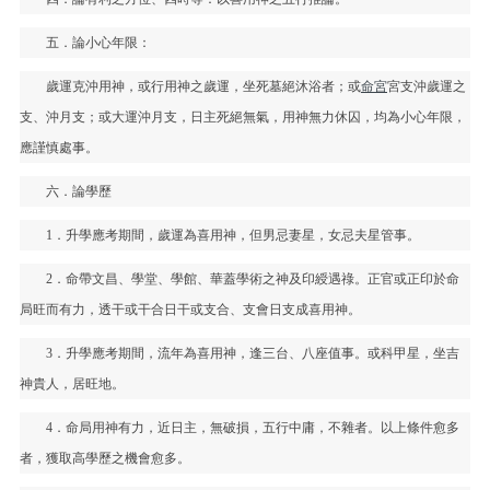
五．論小心年限：
歲運克沖用神，或行用神之歲運，坐死墓絕沐浴者；或
命宮
宮支沖歲運之
支、沖月支；或大運沖月支，日主死絕無氣，用神無力休囚，均為小心年限，
應謹慎處事。
六．論學歷
1．升學應考期間，歲運為喜用神，但男忌妻星，女忌夫星管事。
2．命帶文昌、學堂、學館、華蓋學術之神及印綬遇祿。正官或正印於命
局旺而有力，透干或干合日干或支合、支會日支成喜用神。
3．升學應考期間，流年為喜用神，逢三台、八座值事。或科甲星，坐吉
神貴人，居旺地。
4．命局用神有力，近日主，無破損，五行中庸，不雜者。以上條件愈多
者，獲取高學歷之機會愈多。