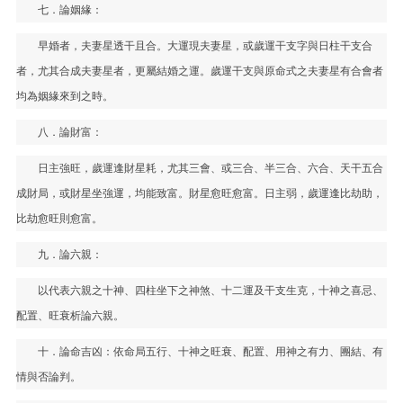
七．論姻緣：
早婚者，夫妻星透干且合。大運現夫妻星，或歲運干支字與日柱干支合
者，尤其合成夫妻星者，更屬結婚之運。歲運干支與原命式之夫妻星有合會者
均為姻緣來到之時。
八．論財富：
日主強旺，歲運逢財星耗，尤其三會、或三合、半三合、六合、天干五合
成財局，或財星坐強運，均能致富。財星愈旺愈富。日主弱，歲運逢比劫助，
比劫愈旺則愈富。
九．論六親：
以代表六親之十神、四柱坐下之神煞、十二運及干支生克，十神之喜忌、
配置、旺衰析論六親。
十．論命吉凶：依命局五行、十神之旺衰、配置、用神之有力、團結、有
情與否論判。