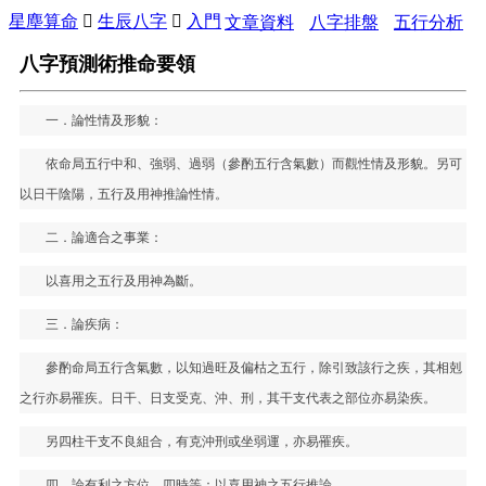
星塵算命

生辰八字

入門
文章資料
八字排盤
五行分析
八字預測術推命要領
一．論性情及形貌：
依命局五行中和、強弱、過弱（參酌五行含氣數）而觀性情及形貌。另可
以日干陰陽，五行及用神推論性情。
二．論適合之事業：
以喜用之五行及用神為斷。
三．論疾病：
參酌命局五行含氣數，以知過旺及偏枯之五行，除引致該行之疾，其相剋
之行亦易罹疾。日干、日支受克、沖、刑，其干支代表之部位亦易染疾。
另四柱干支不良組合，有克沖刑或坐弱運，亦易罹疾。
四．論有利之方位、四時等：以喜用神之五行推論。