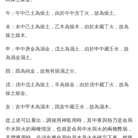
午：午中己土為燥土，由於午中含丁火，故為燥土。
未：未中己土為燥土，乙木為燥木，由於未藏丁火，故為
燥土燥木。
申：申中庚金為濕金，戊土為濕土，由於申中藏壬水，故
為濕金濕土。
酉：酉為純金，故無有燥濕之分。
戌：戌中戊土為燥土，辛為燥金，由於戌中藏丁火，故為
燥土燥金。
亥：亥中甲木為濕木，因亥中藏壬水，故為濕木。
從上述可以看出，調候用神取用時，其中寒與熱乃是命局
中水與火的兩種情況，也就是命局中水與火的兩種弊病，
具體應用時，必須先將命局中是水是火先確定下來，然後