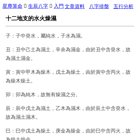
星塵算命

生辰八字

入門
文章資料
八字排盤
五行分析
十二地支的水火燥濕
子：子中癸水，屬純水，子水為濕。
丑：丑中己土為濕土，辛余為濕金，由於丑中含癸水，故
為濕土濕金。
寅：寅中甲木為燥木，戊土為燥土，由於寅中含丙火，故
為燥木燥土。
卯：卯為純木，故無有燥濕之分。
辰：辰中戊土為濕土，乙木為濕木，由於辰土中含癸水，
故為濕土濕木。
巳：巳中戊土為燥土，庚金為燥金，由於巳中含丙火，故
為燥土燥金。